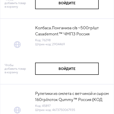
добавить товар
ВОЙДИТЕ
в корзину
Колбаса Лонганиза с/в ~500гр/шт
Casademont™ ЧМПЗ Россия
(1030663476) (КОД 76298) (0°С)
Код: 76298
Штрих-код: 2904469
Чтобы
добавить товар
ВОЙДИТЕ
в корзину
Рулетики из омлета с ветчиной и сыром
160гр/лоток Qummy™ Россия (КОД
45897) (-18°С)
Код: 45897
Штрих-код: 4673750067935