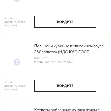
39793) (-18°С)
Чтобы
добавить товар
ВОЙДИТЕ
в корзину
Пельмени куриные в сливочном соусе
250гр/лоток (НДС 10%) ГОСТ
Qummy™ Россия (КОД 39791) (-18°С)
Код: 39791
Штрих-код: 4673750067072
Чтобы
добавить товар
ВОЙДИТЕ
в корзину
Котлеты рубленные из мяса птицы с