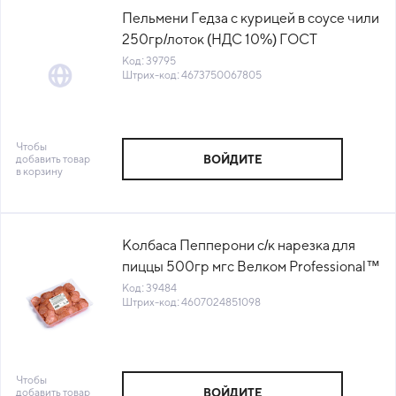
Пельмени Гедза с курицей в соусе чили
250гр/лоток (НДС 10%) ГОСТ
Qummy™ Россия (КОД 39795) (-18°С)
Код: 39795
Штрих-код: 4673750067805
Чтобы
добавить товар
ВОЙДИТЕ
в корзину
Колбаса Пепперони с/к нарезка для
пиццы 500гр мгс Велком Professional™
Павловская слобода (КОД 39484)
Код: 39484
Штрих-код: 4607024851098
(-18°С)
Чтобы
добавить товар
ВОЙДИТЕ