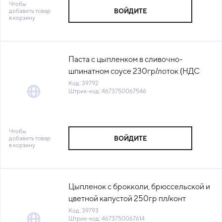
Чтобы
добавить товар
ВОЙДИТЕ
в корзину
Паста с цыпленком в сливочно-
шпинатном соусе 230гр/лоток (НДС
10%) Qummy™ Россия (КОД 39792)
Код: 39792
Штрих-код: 4673750067546
(-18°С)
Чтобы
добавить товар
ВОЙДИТЕ
в корзину
Цыпленок с брокколи, брюссельской и
цветной капустой 250гр пл/конт
(НДС)ГОСТ Qummy™ Россия (КОД
Код: 39793
Штрих-код: 4673750067614