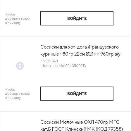
Чтобы
добавить товар
ВОЙДИТЕ
в корзину
Сосиски для хот-дога Французского
куриные ~80гр 22см Ø21мм 960гр в/у
Дымов™ (КОД 80421) (-18°С)
Код: 80421
Штрих-код: 4610240500213
Чтобы
добавить товар
ВОЙДИТЕ
в корзину
Сосиски Молочные ОХЛ 470гр МГС
кат.Б ГОСТ Клинский МК (КОД 79358)