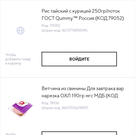
Рис тайский с курицей 250гр/лоток
ГОСТ Qummy™ Россия (КОД 79052)
(-18°С)
Код: 79052
Штрих-код: 4673774955195
Чтобы
добавить товар
ВОЙДИТЕ
в корзину
Ветчина из свинины Для завтрака вар
нарезка ОХЛ 190гр мгс МДБ (КОД
78136) (0°С)
Код: 78136
Штрих-код: 4607036298157
Чтобы