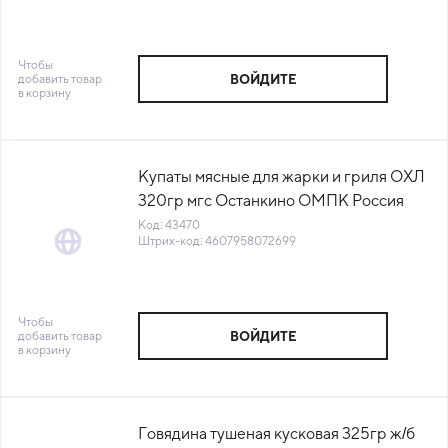
Чтобы
добавить товар
ВОЙДИТЕ
в корзину
Купаты мясные для жарки и гриля ОХЛ
320гр мгс Останкино ОМПК Россия
(5584) (КОД 43470) (0°С)
Код: 43470
Штрих-код: 4607958072699
Чтобы
добавить товар
ВОЙДИТЕ
в корзину
Говядина тушеная кусковая 325гр ж/б