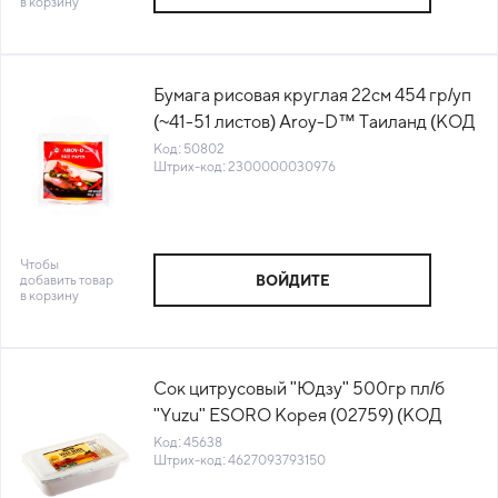
в корзину
Бумага рисовая круглая 22см 454 гр/уп
(~41-51 листов) Aroy-D™ Таиланд (КОД
50802) (+18°С)
Код: 50802
Штрих-код: 2300000030976
Чтобы
добавить товар
ВОЙДИТЕ
в корзину
Сок цитрусовый "Юдзу" 500гр пл/б
"Yuzu" ESORO Корея (02759) (КОД
45638) (-18°С)
Код: 45638
Штрих-код: 4627093793150