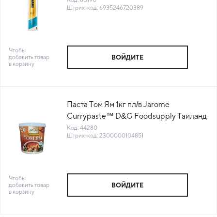
Штрих-код: 6935246720389
Чтобы
добавить товар
ВОЙДИТЕ
в корзину
Паста Том Ям 1кг пл/в Jarome
Currypaste™ D&G Foodsupply Таиланд
(КОД 44280) (+18°С)
Код: 44280
Штрих-код: 2300000104851
Чтобы
добавить товар
ВОЙДИТЕ
в корзину