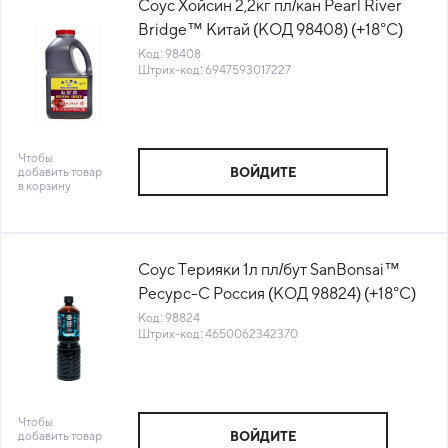
Соус Хойсин 2,2кг пл/кан Pearl River
Bridge™ Китай (КОД 98408) (+18°С)
Код: 98408
Штрих-код: 6947593017227
Чтобы
добавить товар
ВОЙДИТЕ
в корзину
Соус Терияки 1л пл/бут SanBonsai™
Ресурс-С Россия (КОД 98824) (+18°С)
Код: 98824
Штрих-код: 4650062342370
Чтобы
добавить товар
ВОЙДИТЕ