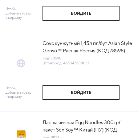
Чтобы
добавить товар
ВОЙДИТЕ
в корзину
Соус кунжутный 1,45л пл/бут Asian Style
Genso™ Распак Россия (КОД 78598)
(+18°С)
Код: 78598
Штрих-код: 4660456381137
Чтобы
добавить товар
ВОЙДИТЕ
в корзину
Лапша яичная Egg Noodles 300гр/
пакет Sen Soy™ Китай (ПУ) (КОД
98248) (+18°С)
Код: 98248