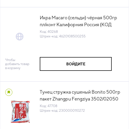
Икра Масаго (сельди) чёрная 500гр
пл/конт Калифорния Россия (КОД
40268) (-18°С)
Код: 40268
Штрих-код: 4620108500255
Чтобы
добавить товар
ВОЙДИТЕ
в корзину
Тунец стружка сушеный Bonito 500гр
пакет Zhangpu Fengziya 3502/02050
Китай (КОД 47708) (+18°С)
Код: 47708
Штрих-код: 2300000110272