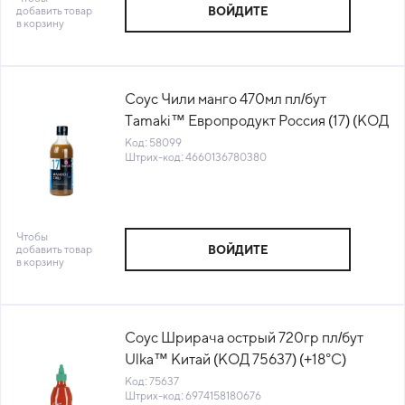
добавить товар
ВОЙДИТЕ
в корзину
Соус Чили манго 470мл пл/бут
Tamaki™ Европродукт Россия (17) (КОД
58099) (+18°С)
Код: 58099
Штрих-код: 4660136780380
Чтобы
добавить товар
ВОЙДИТЕ
в корзину
Соус Шрирача острый 720гр пл/бут
Ulka™ Китай (КОД 75637) (+18°С)
Код: 75637
Штрих-код: 6974158180676