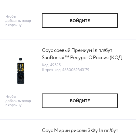
Чтобы
добавить товар
ВОЙДИТЕ
в корзину
Соус соевый Премиум 1л пл/бут
SanBonsai™ Ресурс-С Россия (КОД
49525) (+18°С)
Код: 49525
Штрих-код: 4650062343179
Чтобы
добавить товар
ВОЙДИТЕ
в корзину
Соус Мирин рисовый Фу 1л пл/бут