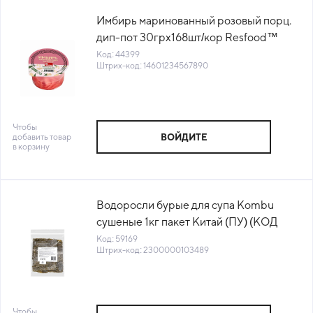
Имбирь маринованный розовый порц.
дип-пот 30грх168шт/кор Resfood™
Фудматик (КОР) (КОД 44399) (+18°С)
Код: 44399
Штрих-код: 14601234567890
Чтобы
добавить товар
ВОЙДИТЕ
в корзину
Водоросли бурые для супа Kombu
сушеные 1кг пакет Китай (ПУ) (КОД
59169) (+18°С)
Код: 59169
Штрих-код: 2300000103489
Чтобы