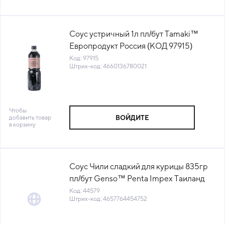
Соус устричный 1л пл/бут Tamaki™
Европродукт Россия (КОД 97915)
(+18°С)
Код: 97915
Штрих-код: 4660136780021
Чтобы
добавить товар
ВОЙДИТЕ
в корзину
Соус Чили сладкий для курицы 835гр
пл/бут Genso™ Penta Impex Таиланд
(КОД 44579) (+18°С)
Код: 44579
Штрих-код: 4657764454752