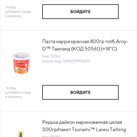
Чтобы
добавить товар
ВОЙДИТЕ
в корзину
Паста карри красная 400гр пл/б Aroy-
D™ Таиланд (КОД 50561) (+18°С)
Код: 50561
Штрих-код: 0016229906207
Чтобы
добавить товар
ВОЙДИТЕ
в корзину
Редька дайкон маринованная целая
500гр/пакет Tsunami™ Laiwu Taifeng
Китай (КОД 80190) (+18°С)
Код: 80190