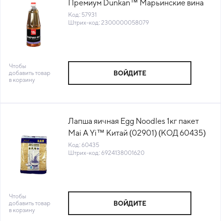
Премиум Dunkan™ Марьинские вина
Россия (КОД 57931) (+18°С)
Код: 57931
Штрих-код: 2300000058079
Чтобы
добавить товар
ВОЙДИТЕ
в корзину
Лапша яичная Egg Noodles 1кг пакет
Mai A Yi™ Китай (02901) (КОД 60435)
(+18°С)
Код: 60435
Штрих-код: 6924138001620
Чтобы
добавить товар
ВОЙДИТЕ
в корзину