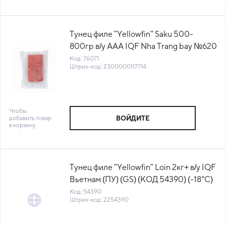
Тунец филе "Yellowfin" Saku 500-
800гр в/у AAA IQF Nha Trang bay №620
Вьетнам (КОД 76071) (-18°С)
Код: 76071
Штрих-код: 2300000117714
Чтобы
добавить товар
ВОЙДИТЕ
в корзину
Тунец филе "Yellowfin" Loin 2кг+ в/у IQF
Вьетнам (ПУ) (GS) (КОД 54390) (-18°С)
Код: 54390
Штрих-код: 2254390