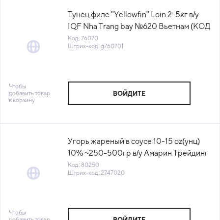
Тунец филе "Yellowfin" Loin 2-5кг в/у
IQF Nha Trang bay №620 Вьетнам (КОД
76070) (-18°С)
Код: 76070
Штрих-код: g760701
Чтобы
добавить товар
ВОЙДИТЕ
в корзину
Угорь жареный в соусе 10-15 oz(унц)
10% ~250-500гр в/у Амарин Трейдинг
Россия (МЛ) (КОД 80250) (-18°С)
Код: 80250
Штрих-код: 2747020
Чтобы
добавить товар
ВОЙДИТЕ