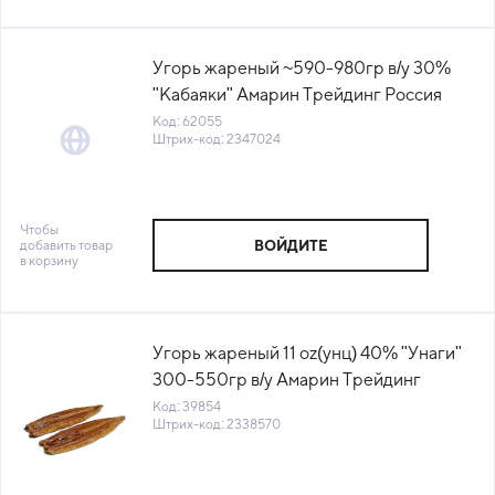
Угорь жареный ~590-980гр в/у 30%
"Кабаяки" Амарин Трейдинг Россия
(КОД 62055) (-18°С)
Код: 62055
Штрих-код: 2347024
Чтобы
добавить товар
ВОЙДИТЕ
в корзину
Угорь жареный 11 oz(унц) 40% "Унаги"
300-550гр в/у Амарин Трейдинг
Россия (КОД 39854) (-18°С)
Код: 39854
Штрих-код: 2338570