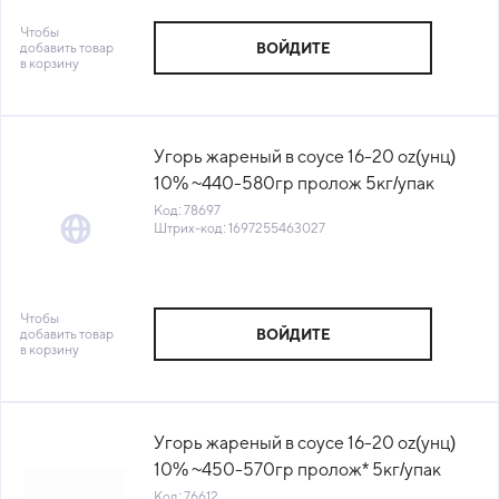
Чтобы
добавить товар
ВОЙДИТЕ
в корзину
Угорь жареный в соусе 16-20 oz(унц)
10% ~440-580гр пролож 5кг/упак
3600/02002 Китай (КОД 78697) (-18°С)
Код: 78697
Штрих-код: 1697255463027
Чтобы
добавить товар
ВОЙДИТЕ
в корзину
Угорь жареный в соусе 16-20 oz(унц)
10% ~450-570гр пролож* 5кг/упак
Амарин Трейдинг (КОД 76612) (-18°С)
Код: 76612