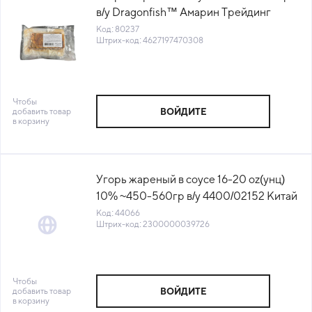
в/у Dragonfish™ Амарин Трейдинг
Россия (КОД 80237) (-18°С)
Код: 80237
Штрих-код: 4627197470308
Чтобы
добавить товар
ВОЙДИТЕ
в корзину
Угорь жареный в соусе 16-20 oz(унц)
10% ~450-560гр в/у 4400/02152 Китай
(КОД 44066) (-18°С)
Код: 44066
Штрих-код: 2300000039726
Чтобы
добавить товар
ВОЙДИТЕ
в корзину