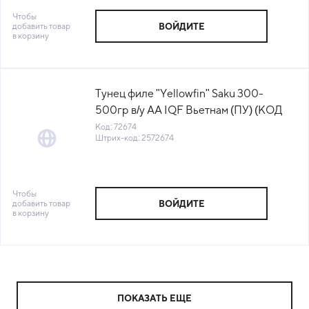
Чтобы
добавить товар
ВОЙДИТЕ
в корзину
Тунец филе "Yellowfin" Saku 300-
500гр в/у AA IQF Вьетнам (ПУ) (КОД
72674) (-18°С)
Код: 72674
Штрих-код: 2572674
Чтобы
добавить товар
ВОЙДИТЕ
в корзину
ПОКАЗАТЬ ЕЩЕ