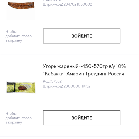
Штрих-код: 2347021050002
Чтобы
добавить товар
ВОЙДИТЕ
в корзину
Угорь жареный ~450-570гр в/у 10%
"Кабаяки" Амарин Трейдинг Россия
(КОД 57582) (-18°С)
Код: 57582
Штрих-код: 2300000119152
Чтобы
добавить товар
ВОЙДИТЕ
в корзину