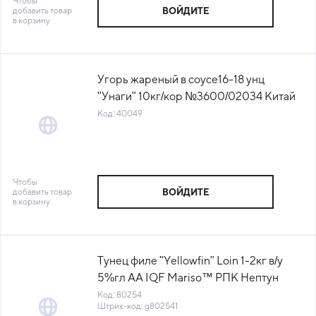
Чтобы
добавить товар
ВОЙДИТЕ
в корзину
Угорь жареный в соусе16-18 унц
"Унаги" 10кг/кор №3600/02034 Китай
(КОР) (КОД 40049) (-18°С)
Код: 40049
Чтобы
добавить товар
ВОЙДИТЕ
в корзину
Тунец филе "Yellowfin" Loin 1-2кг в/у
5%гл AA IQF Mariso™ РПК Нептун
(КОД 80254) (-18°С)
Код: 80254
Штрих-код: g802541