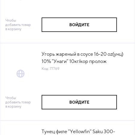
Чтобы
добавить товар
ВОЙДИТЕ
в корзину
Угорь жареный в соусе 16-20 oz(унц)
10% "Унаги" 10кг/кор пролож
№3600/02034 Китай (КОР) (КОД
Код: 77769
77769) (-18°С)
Чтобы
добавить товар
ВОЙДИТЕ
в корзину
Тунец филе "Yellowfin" Saku 300-