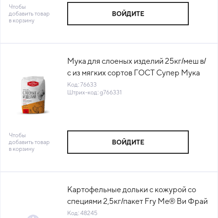
Чтобы
добавить товар
ВОЙДИТЕ
в корзину
Мука для слоеных изделий 25кг/меш в/
с из мягких сортов ГОСТ Супер Мука
Россия (ОСП) (КОД 76633) (+18°С)
Код: 76633
Штрих-код: g766331
Чтобы
добавить товар
ВОЙДИТЕ
в корзину
Картофельные дольки с кожурой со
специями 2,5кг/пакет Fry Me® Ви Фрай
Россия (КРД) (W01)(КОД 48245)(-18°С)
Код: 48245