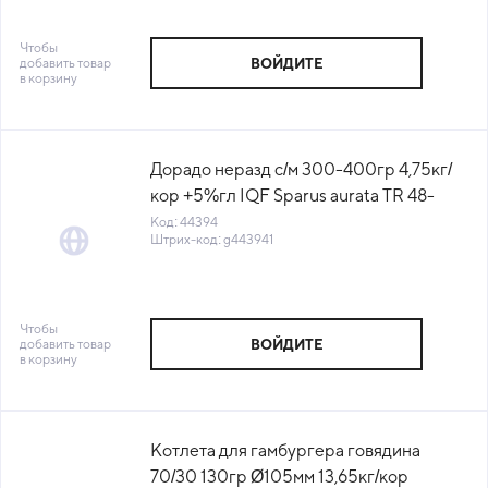
Чтобы
добавить товар
ВОЙДИТЕ
в корзину
Дорадо неразд с/м 300-400гр 4,75кг/
кор +5%гл IQF Sparus aurata TR 48-
0044 Турция (КОР) (КОД 44394) (-18°С)
Код: 44394
Штрих-код: g443941
Чтобы
добавить товар
ВОЙДИТЕ
в корзину
Котлета для гамбургера говядина
70/30 130гр Ø105мм 13,65кг/кор