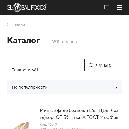
Главная
Каталог
6811 товаров
Фильтр
Товаров:
6811
По популярности
Список товаров каталога
Минтай филе без кожи 12кг(11,5кг без
гл)кор IQF 5%гл катА ГОСТ МорФиш
(КОР)(КОД 46510)(-18°С)
Код: 46510
Штрих-код: 2101922120000