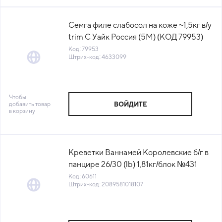
Семга филе слабосол на коже ~1,5кг в/у
trim C Уайк Россия (5М) (КОД 79953)
(-18°С)
Код: 79953
Штрих-код: 4633099
Чтобы
добавить товар
ВОЙДИТЕ
в корзину
Креветки Ваннамей Королевские б/г в
панцире 26/30 (lb) 1,81кг/блок №431
Эквадор (КОД 60611) (-18°С)
Код: 60611
Штрих-код: 2089581018107