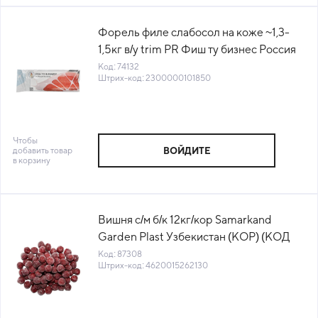
Форель филе слабосол на коже ~1,3-
1,5кг в/у trim PR Фиш ту бизнес Россия
(КОД 74132) (-18°С)
Код: 74132
Штрих-код: 2300000101850
Чтобы
добавить товар
ВОЙДИТЕ
в корзину
Вишня с/м б/к 12кг/кор Samarkand
Garden Plast Узбекистан (КОР) (КОД
87308) (-18°С)
Код: 87308
Штрих-код: 4620015262130