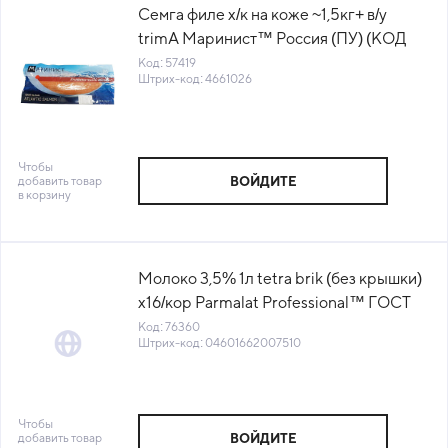
Семга филе х/к на коже ~1,5кг+ в/у
trimА Маринист™ Россия (ПУ) (КОД
57419) (-18°С)
Код: 57419
Штрих-код: 4661026
Чтобы
добавить товар
ВОЙДИТЕ
в корзину
Молоко 3,5% 1л tetra brik (без крышки)
х16/кор Parmalat Professional™ ГОСТ
БЗМЖ UHT(ЕКБ)(КОР)(КОД 76360)
Код: 76360
Штрих-код: 04601662007510
(0°С)
Чтобы
добавить товар
ВОЙДИТЕ