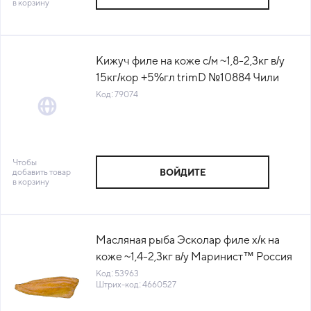
в корзину
Кижуч филе на коже с/м ~1,8-2,3кг в/у
15кг/кор +5%гл trimD №10884 Чили
(КОР) (КОД 79074) (-18°С)
Код: 79074
Чтобы
добавить товар
ВОЙДИТЕ
в корзину
Масляная рыба Эсколар филе х/к на
коже ~1,4-2,3кг в/у Маринист™ Россия
(ПУ) (КОД 53963) (-18°С)
Код: 53963
Штрих-код: 4660527