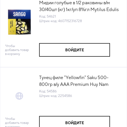
Мидии голубые в 1/2 раковины в/м
30/40шт (кг) 1кг/уп 8%гл Mytilus Edulis
Китай (ПУ) (КОД 54621) (-18°С)
Код: 54621
Штрих-код: 4607152316728
Чтобы
добавить товар
ВОЙДИТЕ
в корзину
Тунец филе "Yellowfin" Saku 500-
800гр в/у AAA Premium Huy Nam
Seafoods DL344 Вьетнам (GS) (КОД
Код: 54586
Штрих-код: 2254586
54586) (-18°С)
Чтобы
добавить товар
ВОЙДИТЕ
в корзину