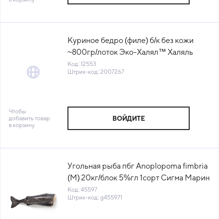
Куриное бедро (филе) б/к без кожи
~800гр/лоток Эко-Халял™ Халяль
Чамзинская ПТФ (7267) (КОД 12553)
Код: 12553
Штрих-код: 2007267
(-18°С)
Чтобы
добавить товар
ВОЙДИТЕ
в корзину
Угольная рыба пбг Anoplopoma fimbria
(М) 20кг/блок 5%гл 1сорт Сигма Марин
(ПУ) (КОР) (КОД 45597) (-18°С)
Код: 45597
Штрих-код: g455971