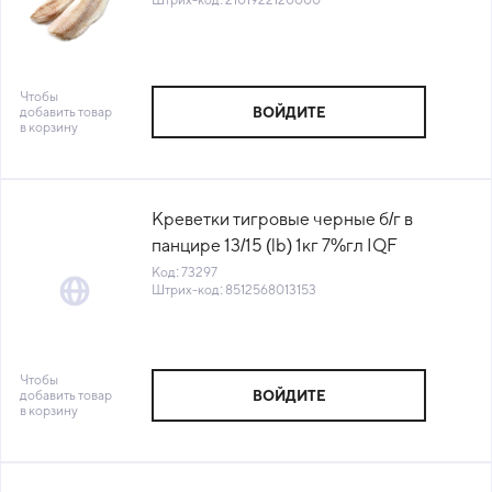
Чтобы
добавить товар
ВОЙДИТЕ
в корзину
Креветки тигровые черные б/г в
панцире 13/15 (lb) 1кг 7%гл IQF
Anchor™ CTG-66 Бангладеш (КОД
Код: 73297
Штрих-код: 8512568013153
73297) (-18°С)
Чтобы
добавить товар
ВОЙДИТЕ
в корзину