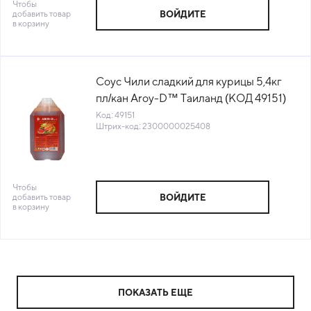
Чтобы
добавить товар
ВОЙДИТЕ
в корзину
Соус Чили сладкий для курицы 5,4кг
пл/кан Aroy-D™ Таиланд (КОД 49151)
(+18°С)
Код: 49151
Штрих-код: 2300000025408
Чтобы
добавить товар
ВОЙДИТЕ
в корзину
ПОКАЗАТЬ ЕЩЕ