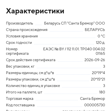
Характеристики
Производитель
Беларусь СП "Санта Бремор" ООО
Страна происхождения
БЕЛАРУСЬ
Условия хранения
0 °С
Срок годности
120 д.
Номер
ЕАЭС № ВY / 112 11.01. ТР040 004.02
сертификата
01165
Срок действия сертификата
2026-09-26
Вес упаковки, кг
3
Размеры единицы, см д*ш*в
20*19*4
Размеры упаковки, см д*ш*в
20*15*21
Количество единиц в упаковке
3
Итого на паллете, шт
180
Торговая марка
Санта Бремор
Код поставщика
000005730