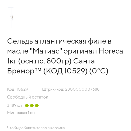
Сельдь атлантическая филе в
масле "Матиас" оригинал Horeca
1кг (осн.пр. 800гр) Санта
Бремор™ (КОД 10529) (0°С)
Код: 10529
Штрих-код: 2300000007688
Свободный остаток
3 189
шт
Мин. заказ
1 шт
Чтобы добавить товар в корзину