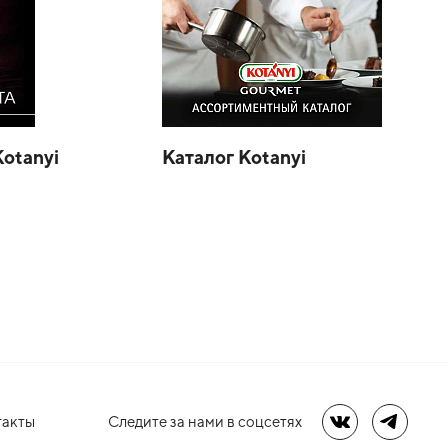
Kotanyi
Каталог Kotanyi
такты
Следите за нами в соцсетях
Мы в ВК
Мы в Te