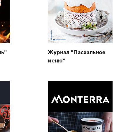
ль"
Журнал "Пасхальное
меню"