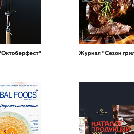
"Октоберфест"
Журнал "Сезон гри