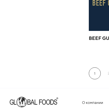
BEEF G
1
О компании