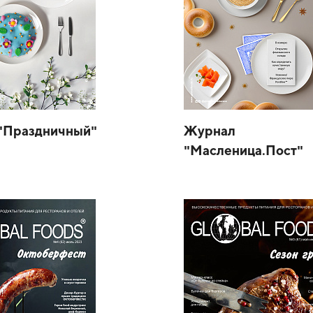
"Праздничный"
Журнал
"Масленица.Пост"