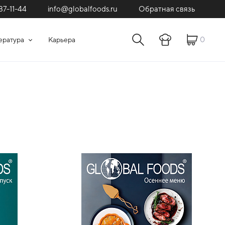
87-11-44
Обратная связь
info@globalfoods.ru
0
ература
Карьера