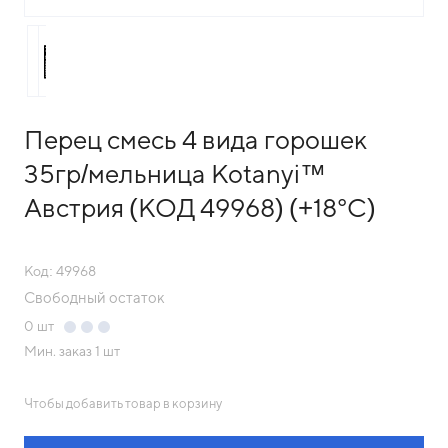
Перец смесь 4 вида горошек
35гр/мельница Kotanyi™
Австрия (КОД 49968) (+18°С)
Код: 49968
Свободный остаток
0
шт
Мин. заказ
1 шт
Чтобы добавить товар в корзину