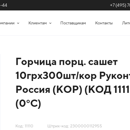
+7 (495) 7
1-44
омпании
Клиентам
Поставщикам
Контакты
Лит
Горчица порц. сашет
10грх300шт/кор Рукон
Россия (КОР) (КОД 1111
(0°С)
Код: 11110
Штрих-код: 2300000112955