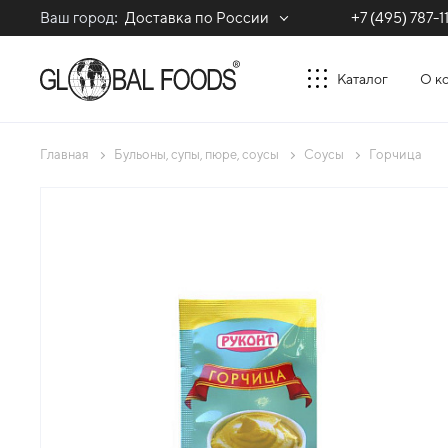
Ваш город:
Доставка по России
+7 (495) 787-1
Каталог
О к
Главная
Бульоны, супы, пюре, соусы
Соусы
Горчица