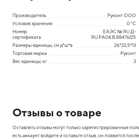
Производитель
Руконт ООО
Условия хранения
0 °С
Номер
ЕАЭС № RU Д-
сертификата
RU.РА04.В.88476/25
Размеры единицы, см д*ш*в
26*22,5*13
Торговая марка
Руконт
Вес единицы, кг
3
Отзывы о товаре
Оставлять отзывы могут только зарегистрированные польз
есть аккаунт войдите и оставьте отзыв, он появится пос