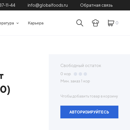
87-11-44
Обратная связь
info@globalfoods.ru
0
ература
Карьера
Свободный остаток
т
0
кор
Мин. заказ
1 кор
0)
Чтобы добавить товар в корзину
АВТОРИЗИРУЙТЕСЬ