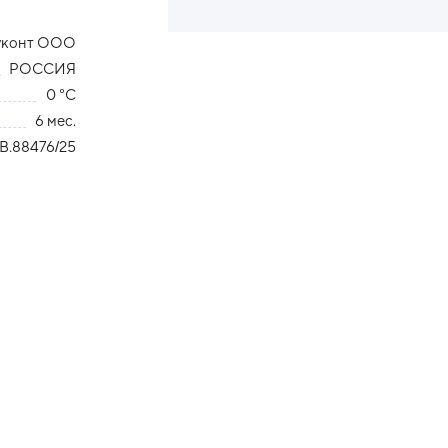
уконт ООО
РОССИЯ
0 °С
6 мес.
В.88476/25