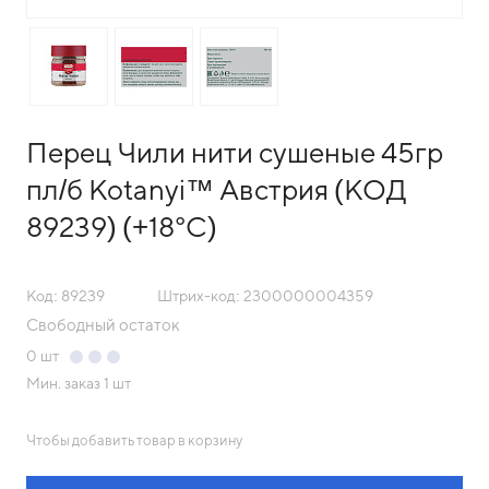
Перец Чили нити сушеные 45гр
пл/б Kotanyi™ Австрия (КОД
89239) (+18°С)
Код: 89239
Штрих-код: 2300000004359
Свободный остаток
0
шт
Мин. заказ
1 шт
Чтобы добавить товар в корзину