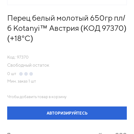
Перец белый молотый 650гр пл/
б Kotanyi™ Австрия (КОД 97370)
(+18°С)
Код: 97370
Свободный остаток
0
шт
Мин. заказ
1 шт
Чтобы добавить товар в корзину
АВТОРИЗИРУЙТЕСЬ