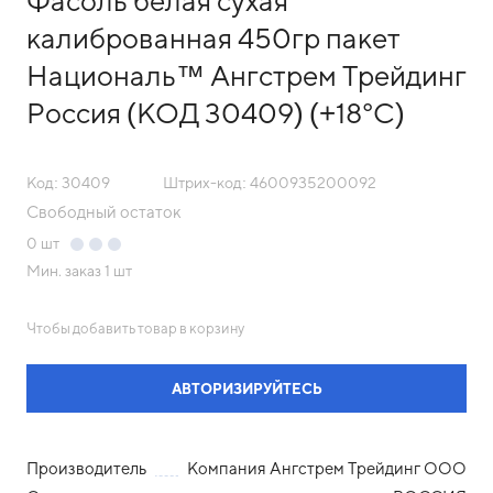
Фасоль белая сухая
калиброванная 450гр пакет
Националь™ Ангстрем Трейдинг
Россия (КОД 30409) (+18°С)
Код: 30409
Штрих-код: 4600935200092
Свободный остаток
0
шт
Мин. заказ
1 шт
Чтобы добавить товар в корзину
АВТОРИЗИРУЙТЕСЬ
Производитель
Компания Ангстрем Трейдинг ООО