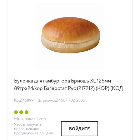
Булочка для гамбургера Бриошь XL 125мм
89грх24/кор Багерстат Рус (217212) (КОР) (КОД
45899) (-18°С)
Код: 45899
Штрих-код: 4607170212835
Мин. заказ
1
кор
Чтобы получить
персональное
ВОЙДИТЕ
предложение по цене