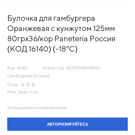
Булочка для гамбургера
Оранжевая с кунжутом 125мм
80грх36/кор Paneteria Россия
(КОД 16140) (-18°С)
Код: 16140
Штрих-код: 46200188698943
Свободный остаток
0
кор
Мин. заказ
1 кор
Чтобы добавить товар в корзину
АВТОРИЗИРУЙТЕСЬ