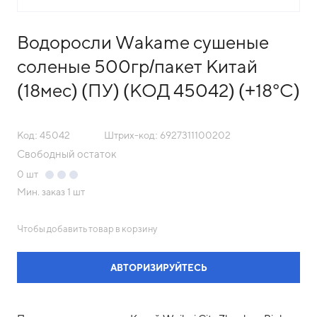
Водоросли Wakame сушеные
соленые 500гр/пакет Китай
(18мес) (ПУ) (КОД 45042) (+18°С)
Код: 45042
Штрих-код: 6927311100202
Свободный остаток
0
шт
Мин. заказ
1 шт
Чтобы добавить товар в корзину
АВТОРИЗИРУЙТЕСЬ