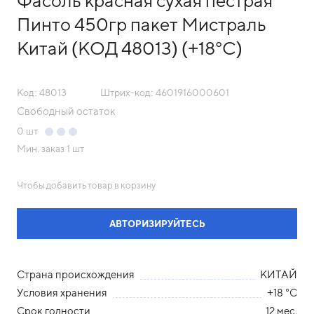
Фасоль красная сухая пестрая
Пинто 450гр пакет Мистраль
Китай (КОД 48013) (+18°С)
Код: 48013
Штрих-код: 4601916000601
Свободный остаток
0
шт
Мин. заказ
1 шт
Чтобы добавить товар в корзину
АВТОРИЗИРУЙТЕСЬ
Страна происхождения
КИТАЙ
Условия хранения
+18 °С
Срок годности
12 мес.