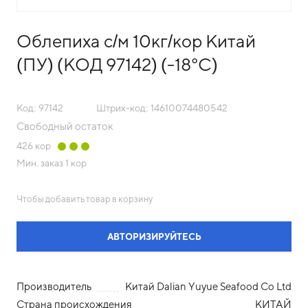
Облепиха с/м 10кг/кор Китай
(ПУ) (КОД 97142) (-18°С)
Код: 97142
Штрих-код: 14610074480542
Свободный остаток
426
кор
Мин. заказ
1 кор
Чтобы добавить товар в корзину
АВТОРИЗИРУЙТЕСЬ
Производитель
Китай Dalian Yuyue Seafood Co Ltd
Страна происхождения
КИТАЙ