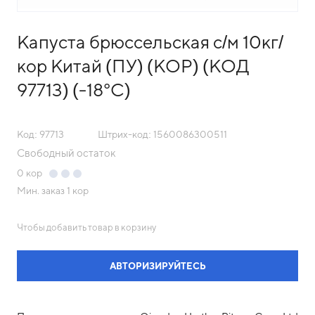
Капуста брюссельская с/м 10кг/
кор Китай (ПУ) (КОР) (КОД
97713) (-18°С)
Код: 97713
Штрих-код: 1560086300511
Свободный остаток
0
кор
Мин. заказ
1 кор
Чтобы добавить товар в корзину
АВТОРИЗИРУЙТЕСЬ