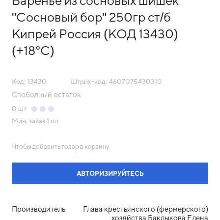
Варенье из сосновых шишек
"Сосновый бор" 250гр ст/б
Кипрей Россия (КОД 13430)
(+18°С)
Код: 13430
Штрих-код: 4607075430310
Свободный остаток
0
шт
Мин. заказ
1 шт
Чтобы добавить товар в корзину
АВТОРИЗИРУЙТЕСЬ
Производитель
Глава крестьянского (фермерского)
хозяйства Баклыкова Елена