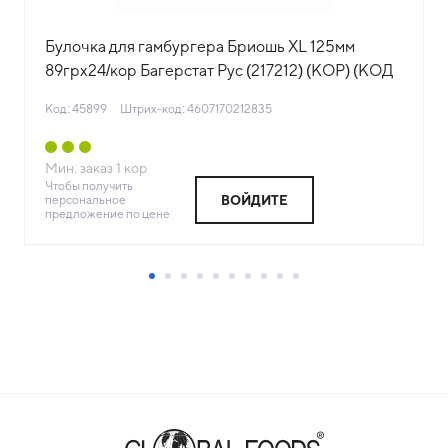
Булочка для гамбургера Бриошь XL 125мм
89грх24/кор Багерстат Рус (217212) (КОР) (КОД
45899) (-18°С)
Код: 45899
Штрих-код: 4607170212835
Мин. заказ
1
кор
Чтобы получить
персональное
ВОЙДИТЕ
предложение по цене