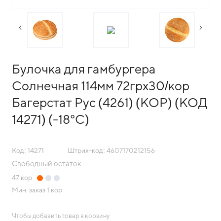
следующий слайд
преды
Булочка для гамбургера
Солнечная 114мм 72грх30/кор
Багерстат Рус (4261) (КОР) (КОД
14271) (-18°С)
Код: 14271
Штрих-код: 4607170212156
Свободный остаток
47
кор
Мин. заказ
1 кор
Чтобы добавить товар в корзину