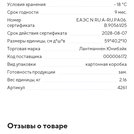
Условия хранения
- 18 °С
Срок годности
9 мес.
Номер
ЕАЭС N RU A-RU.PA06.
сертификата
B.90561/25
Срок действия сертификата
2028-08-07
Размеры единицы, см д*ш*в
59*40,2*10
Торговая марка
Лантманнен Юнибэйк
Код поставщика
000006172
Вид упаковки
картонная коробка
Готовность продукции
зам.
Вес единицы, кг
2.16
Артикул
4261
Отзывы о товаре