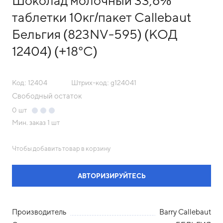
Шоколад молочный 33,6%
таблетки 10кг/пакет Callebaut
Бельгия (823NV-595) (КОД
12404) (+18°С)
Код: 12404
Штрих-код: g124041
Свободный остаток
0
шт
Мин. заказ
1 шт
Чтобы добавить товар в корзину
АВТОРИЗИРУЙТЕСЬ
Производитель
Barry Callebaut