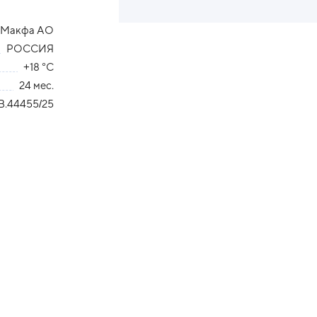
Макфа АО
РОССИЯ
+18 °С
24 мес.
В.44455/25