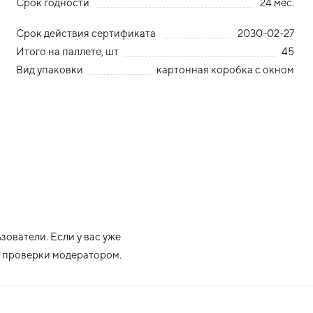
Срок годности
24 мес.
Срок действия сертификата
2030-02-27
Итого на паллете, шт
45
Вид упаковки
картонная коробка с окном
ователи. Если у вас уже
ле проверки модератором.