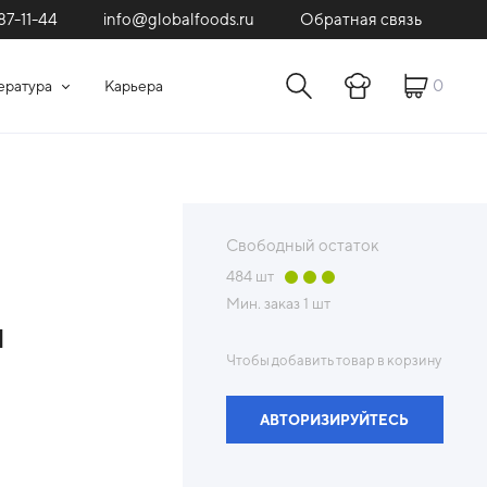
87-11-44
Обратная связь
info@globalfoods.ru
0
ература
Карьера
Свободный остаток
484
шт
Мин. заказ
1 шт
я
Чтобы добавить товар в корзину
АВТОРИЗИРУЙТЕСЬ