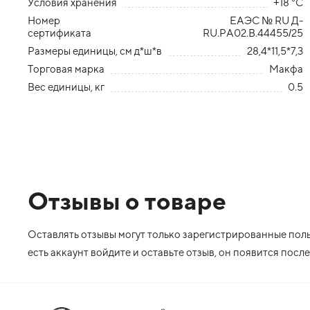
Условия хранения
+18 °С
Номер
ЕАЭС № RU Д-
сертификата
RU.РА02.В.44455/25
Размеры единицы, см д*ш*в
28,4*11,5*7,3
Торговая марка
Макфа
Вес единицы, кг
0.5
Отзывы о товаре
Оставлять отзывы могут только зарегистрированные польз
есть аккаунт войдите и оставьте отзыв, он появится пос