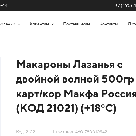
+7 (495) 7
1-44
омпании
Клиентам
Поставщикам
Контакты
Лит
Макароны Лазанья с
двойной волной 500гр
карт/кор Макфа Росси
(КОД 21021) (+18°С)
Код: 21021
Штрих-код: 4601780010942