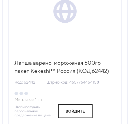
Лапша варено-мороженая 600гр
пакет Kekeshi™ Россия (КОД 62442)
(-18°С)
Код: 62442
Штрих-код: 4657764454158
Мин. заказ
1
шт
Чтобы получить
персональное
ВОЙДИТЕ
предложение по цене