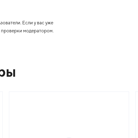
ователи. Если у вас уже
ле проверки модератором.
ары