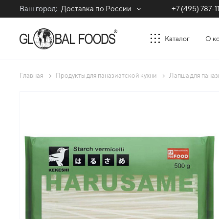
Ваш город:
Доставка по России
+7 (495) 787-1
Каталог
О к
Главная
Продукты для паназиатской кухни
Лапша для паназ