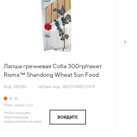
Лапша гречневая Соба 300гp/пакет
Ла
Risma™ Shandong Wheat Sun Food
50
Китай (КОД 58280) (+18°С)
(+
Код: 58280
Штрих-код: 4650118455009
Код
Мин. заказ
1
шт
Мин
Чтобы получить
Чтоб
персональное
пер
ВОЙДИТЕ
предложение по цене
пре