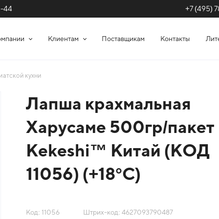
+7 (495) 7
1-44
омпании
Клиентам
Поставщикам
Контакты
Лит
иатской кухни
Лапша крахмальная
Харусаме 500гр/пакет
Kekeshi™ Китай (КОД
11056) (+18°С)
Код: 11056
Штрих-код: 4627093790487