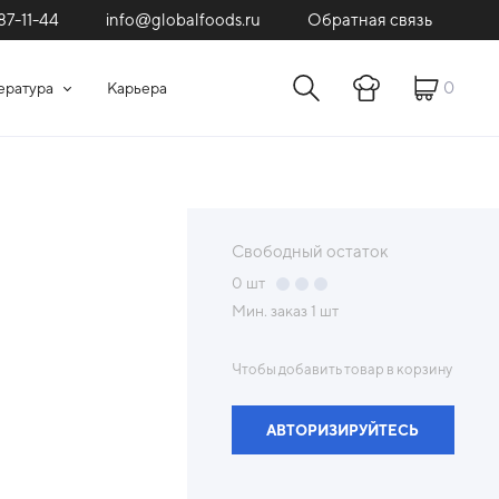
87-11-44
Обратная связь
info@globalfoods.ru
0
ература
Карьера
Свободный остаток
0
шт
Мин. заказ
1 шт
Чтобы добавить товар в корзину
АВТОРИЗИРУЙТЕСЬ