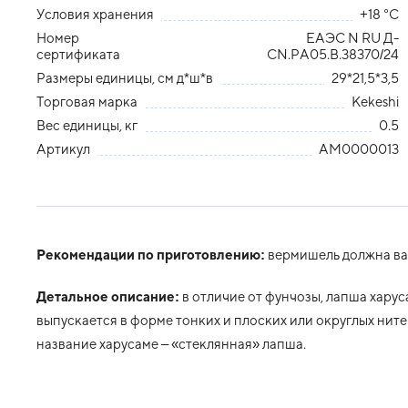
Условия хранения
+18 °С
Номер
ЕАЭС N RU Д-
сертификата
СN.РА05.В.38370/24
Размеры единицы, см д*ш*в
29*21,5*3,5
Торговая марка
Kekeshi
Вес единицы, кг
0.5
Артикул
АМ0000013
Рекомендации по приготовлению:
вермишель должна вар
Детальное описание:
в отличие от фунчозы, лапша харус
выпускается в форме тонких и плоских или округлых ните
название харусаме – «стеклянная» лапша.