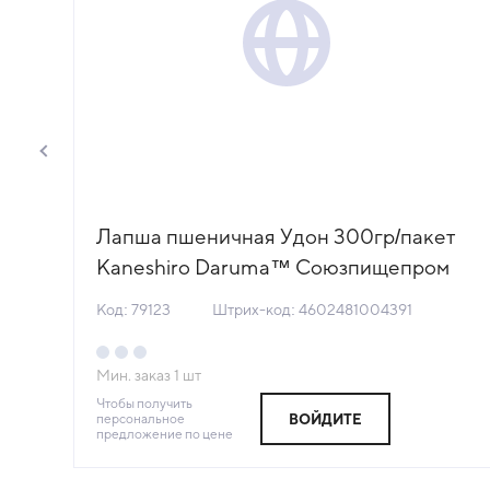
Лапша пшеничная Удон 300гр/пакет
Д
Kaneshiro Daruma™ Союзпищепром
Россия (КОД 79123) (+18°С)
Код: 79123
Штрих-код: 4602481004391
Мин. заказ
1
шт
Чтобы получить
персональное
ВОЙДИТЕ
предложение по цене