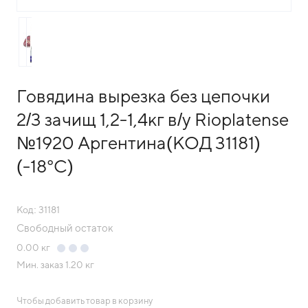
Говядина вырезка без цепочки
2/3 зачищ 1,2-1,4кг в/у Rioplatense
№1920 Аргентина(КОД 31181)
(-18°С)
Код: 31181
Свободный остаток
0.00
кг
Мин. заказ
1.20 кг
Чтобы добавить товар в корзину