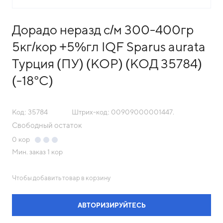
Дорадо неразд с/м 300-400гр
5кг/кор +5%гл IQF Sparus aurata
Турция (ПУ) (КОР) (КОД 35784)
(-18°С)
Код: 35784
Штрих-код: 00909000001447.
Свободный остаток
0
кор
Мин. заказ
1 кор
Чтобы добавить товар в корзину
АВТОРИЗИРУЙТЕСЬ