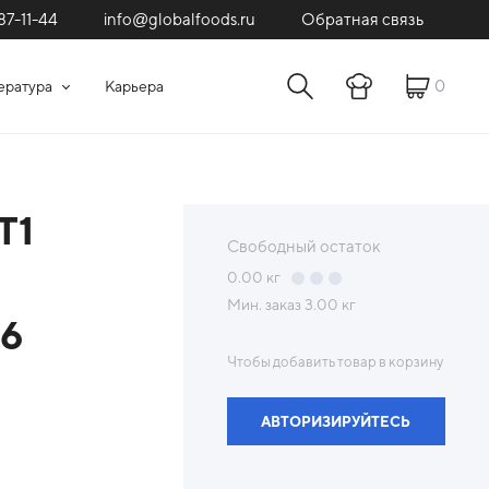
87-11-44
Обратная связь
info@globalfoods.ru
0
ература
Карьера
Т1
Свободный остаток
0.00
кг
Мин. заказ
3.00 кг
16
Чтобы добавить товар в корзину
АВТОРИЗИРУЙТЕСЬ