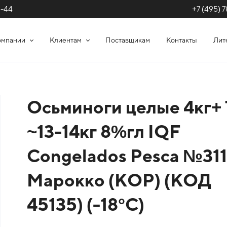
+7 (495) 7
1-44
омпании
Клиентам
Поставщикам
Контакты
Лит
Осьминоги целые 4кг+ 
~13-14кг 8%гл IQF
Congelados Pesca №31
Марокко (КОР) (КОД
45135) (-18°С)