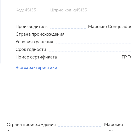
Код: 45135
Штрих-код: g451351
Производитель
Марокко Congelados 
Страна происхождения
Условия хранения
Срок годности
Номер сертификата
ТР Т
Все характеристики
Страна происхождения
Марокко