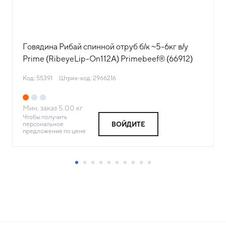
Говядина Рибай спинной отруб б/к ~5-6кг в/у
Prime (RibeyeLip-On112А) Primebeef® (66912)
(КОД 55391) (-18°С)
Код: 55391
Штрих-код: 2966216
Мин. заказ
5.00
кг
Чтобы получить
персональное
ВОЙДИТЕ
предложение по цене