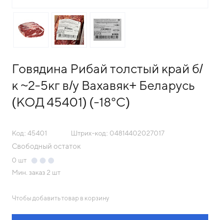
Говядина Рибай толстый край б/
к ~2-5кг в/у Вахавяк+ Беларусь
(КОД 45401) (-18°С)
Код: 45401
Штрих-код: 04814402027017
Свободный остаток
0
шт
Мин. заказ
2 шт
Чтобы добавить товар в корзину