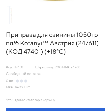
Приправа для свинины 1050гр
пл/б Kotanyi™ Австрия (247611)
(КОД 47401) (+18°С)
Код: 47401
Штрих-код: 9001414024768
Свободный остаток
0
шт
Мин. заказ
1 шт
Чтобы добавить товар в корзину