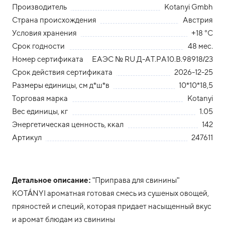
Производитель
Kotanyi Gmbh
Страна происхождения
Австрия
Условия хранения
+18 °С
Срок годности
48 мес.
Номер сертификата
ЕАЭС № RU Д-АТ.РА10.В.98918/23
Срок действия сертификата
2026-12-25
Размеры единицы, см д*ш*в
10*10*18,5
Торговая марка
Kotanyi
Вес единицы, кг
1.05
Энергетическая ценность, ккал
142
Артикул
247611
Детальное описание:
"Приправа для свинины"
KOTÁNYI ароматная готовая смесь из сушеных овощей,
пряностей и специй, которая придает насыщенный вкус
и аромат блюдам из свинины