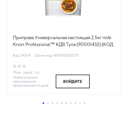
Приправа Универсальная настоящая 2,5кг пл/в
Knorr Professional™ КДВ Тула (90001432) (КОД
74304) (+18°С)
Код: 74304
Штрих-код: 4605922032731
Мин. заказ
1
шт
Чтобы получить
персональное
ВОЙДИТЕ
предложение по цене