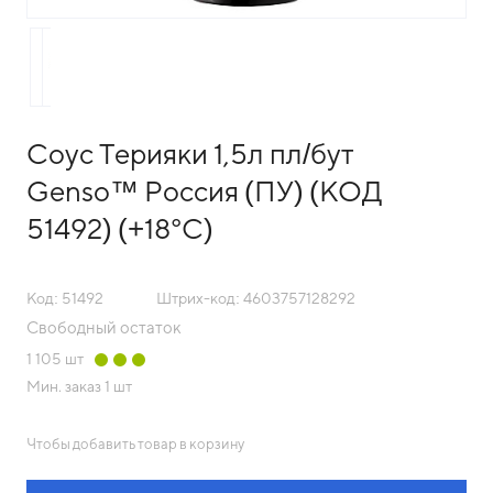
Соус Терияки 1,5л пл/бут
Genso™ Россия (ПУ) (КОД
51492) (+18°С)
Код: 51492
Штрих-код: 4603757128292
Свободный остаток
1 105
шт
Мин. заказ
1 шт
Чтобы добавить товар в корзину