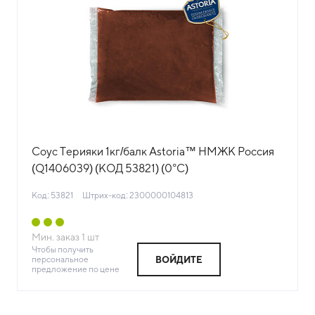
Соус Терияки 1кг/балк Astoria™ НМЖК Россия
(Q1406039) (КОД 53821) (0°С)
Код: 53821
Штрих-код: 2300000104813
Мин. заказ
1
шт
Чтобы получить
персональное
ВОЙДИТЕ
предложение по цене