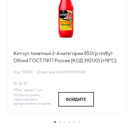
Кетчуп томатный 2-й категории 850гр пл/бут
Olfood ГОСТ ПКП Россия (КОД 39200) (+18°С)
Код: 39200
Штрих-код: 4602009550508
Мин. заказ
1
шт
Чтобы получить
персональное
ВОЙДИТЕ
предложение по цене