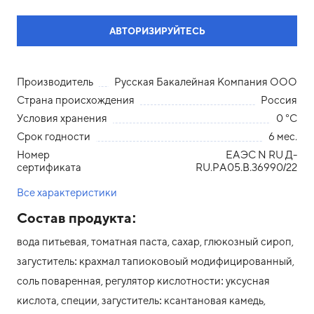
АВТОРИЗИРУЙТЕСЬ
Производитель
Русская Бакалейная Компания ООО
Страна происхождения
Россия
Условия хранения
0 °С
Срок годности
6 мес.
Номер
ЕАЭС N RU Д-
сертификата
RU.РА05.В.36990/22
Все характеристики
Состав продукта:
вода питьевая, томатная паста, сахар, глюкозный сироп,
загуститель: крахмал тапиоковоый модифицированный,
соль поваренная, регулятор кислотности: уксусная
кислота, специи, загуститель: ксантановая камедь,