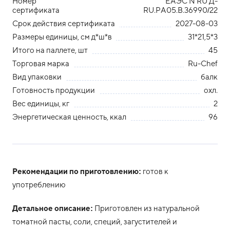
Номер
ЕАЭС N RU Д-
сертификата
RU.РА05.В.36990/22
Срок действия сертификата
2027-08-03
Размеры единицы, см д*ш*в
31*21,5*3
Итого на паллете, шт
45
Торговая марка
Ru-Chef
Вид упаковки
балк
Готовность продукции
охл.
Вес единицы, кг
2
Энергетическая ценность, ккал
96
Рекомендации по приготовлению:
готов к
употреблению
Детальное описание:
Приготовлен из натуральной
томатной пасты, соли, специй, загустителей и