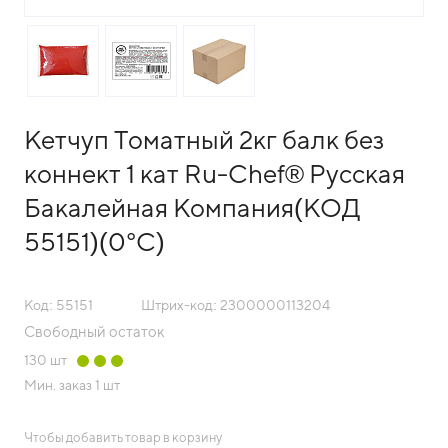
Кетчуп Томатный 2кг балк без
коннект 1 кат Ru-Chef® Русская
Бакалейная Компания(КОД
55151)(0°С)
Код: 55151
Штрих-код: 2300000113204
Свободный остаток
130
шт
Мин. заказ
1 шт
Чтобы добавить товар в корзину