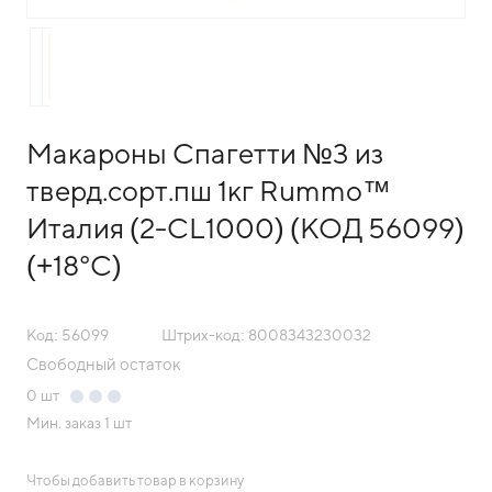
Макароны Спагетти №3 из
тверд.сорт.пш 1кг Rummo™
Италия (2-CL1000) (КОД 56099)
(+18°С)
Код: 56099
Штрих-код: 8008343230032
Свободный остаток
0
шт
Мин. заказ
1 шт
Чтобы добавить товар в корзину