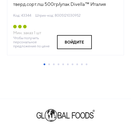
тверд.сорт.пш 500гр/упак Divella™ Италия
(КОД 43344) (+18°С)
Код: 43344
Штрих-код: 8005121030952
Мин. заказ
1
шт
Чтобы получить
персональное
ВОЙДИТЕ
предложение по цене