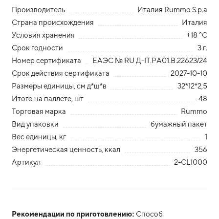
Производитель
Италия Rummo S.p.a
Страна происхождения
Италия
Условия хранения
+18 °С
Срок годности
3 г.
Номер сертификата
ЕАЭС № RU Д-IТ.РА01.В.22623/24
Срок действия сертификата
2027-10-10
Размеры единицы, см д*ш*в
32*12*2,5
Итого на паллете, шт
48
Торговая марка
Rummo
Вид упаковки
бумажный пакет
Вес единицы, кг
1
Энергетическая ценность, ккал
356
Артикул
2-CL1000
Рекомендации по приготовлению:
Способ