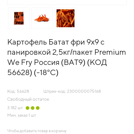
Картофель Батат фри 9х9 c
панировкой 2,5кг/пакет Premium
We Fry Россия (BAT9) (КОД
56628) (-18°С)
Код: 56628
Штрих-код: 2300000075168
Свободный остаток
3 182
шт
Мин. заказ
1 шт
Чтобы добавить товар в корзину