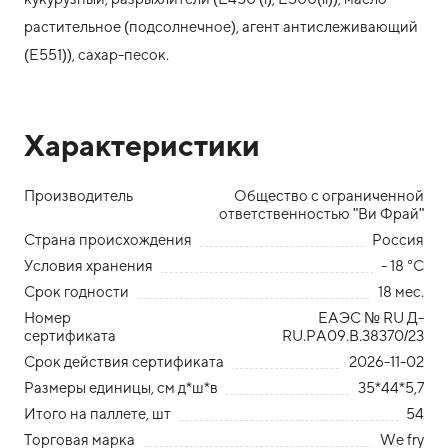
растительное (подсолнечное), агент антислеживающий
(Е551)), сахар-песок.
Характеристики
Производитель
Общество с ограниченной
ответственностью "Ви Фрай"
Страна происхождения
Россия
Условия хранения
- 18 °С
Срок годности
18 мес.
Номер
ЕАЭС № RU Д-
сертификата
RU.РА09.В.38370/23
Срок действия сертификата
2026-11-02
Размеры единицы, см д*ш*в
35*44*5,7
Итого на паллете, шт
54
Торговая марка
We fry