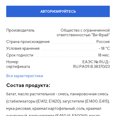
АВТОРИЗИРУЙТЕСЬ
Производитель
Общество с ограниченной
ответственностью "Ви Фрай"
Страна происхождения
Россия
Условия хранения
- 18 °С
Срок годности
18 мес.
Номер
ЕАЭС № RU Д-
сертификата
RU.РА09.В.38370/23
Все характеристики
Состав продукта:
батат, масло растительное - смесь, панировочная смесь
(стабилизаторы (E1412, Е1420), загустители (Е1400, Е415),
мука рисовая, крахмал картофельный, соль, крахмал
кукурузный, разрыхлители (Е450 (i), Е500(ii)), масло