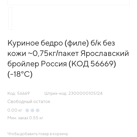
Куриное бедро (филе) б/к без
кожи ~0,75кг/пакет Ярославский
бройлер Россия (КОД 56669)
(-18°С)
Код: 56669
Штрих-код: 2300000105124
Свободный остаток
0.00
кг
Мин. заказ
0.55 кг
Чтобы добавить товар в корзину