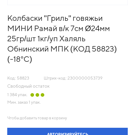
Колбаски "Гриль" говяжьи
МИНИ Рамай в/к 7см Ø24мм
25гр/шт 1кг/уп Халяль
Обнинский МПК (КОД 58823)
(-18°С)
Код: 58823
Штрих-код: 2300000053739
Свободный остаток
1 384
упак.
Мин. заказ
1 упак.
Чтобы добавить товар в корзину
АВТОРИЗИРУЙТЕСЬ