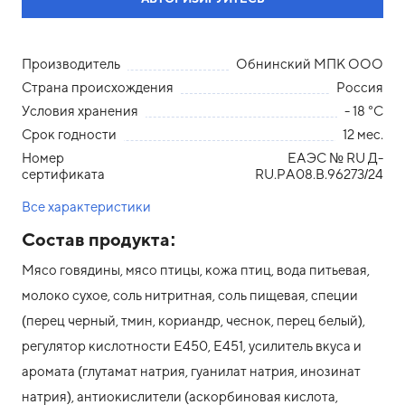
Производитель
Обнинский МПК ООО
Страна происхождения
Россия
Условия хранения
- 18 °С
Срок годности
12 мес.
Номер
ЕАЭС № RU Д-
сертификата
RU.PA08.B.96273/24
Все характеристики
Состав продукта:
Мясо говядины, мясо птицы, кожа птиц, вода питьевая,
молоко сухое, соль нитритная, соль пищевая, специи
(перец черный, тмин, кориандр, чеснок, перец белый),
регулятор кислотности Е450, Е451, усилитель вкуса и
аромата (глутамат натрия, гуанилат натрия, инозинат
натрия), антиокислители (аскорбиновая кислота,