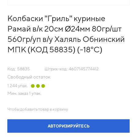
Колбаски "Гриль" куриные
Рамай в/к 20см Ø24мм 80гр/шт
560гр/уп в/у Халяль Обнинский
МПК (КОД 58835) (-18°С)
Код: 58835
Штрих-код: 4607145774412
Свободный остаток
1 244
упак.
Мин. заказ
1 упак.
Чтобы добавить товар в корзину
АВТОРИЗИРУЙТЕСЬ