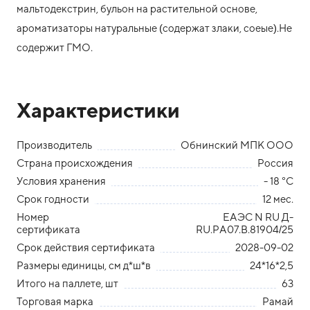
мальтодекстрин, бульон на растительной основе,
ароматизаторы натуральные (содержат злаки, соеые).Не
содержит ГМО.
Характеристики
Производитель
Обнинский МПК ООО
Страна происхождения
Россия
Условия хранения
- 18 °С
Срок годности
12 мес.
Номер
ЕАЭС N RU Д-
сертификата
RU.РА07.В.81904/25
Срок действия сертификата
2028-09-02
Размеры единицы, см д*ш*в
24*16*2,5
Итого на паллете, шт
63
Торговая марка
Рамай