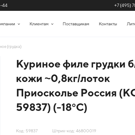
+7 (495) 7
1-44
омпании
Клиентам
Поставщикам
Контакты
Лит
ое (грудка)
Куриное филе грудки б
кожи ~0,8кг/лоток
Приосколье Россия (
59837) (-18°С)
Код: 59837
Штрих-код: 46800019