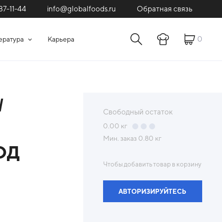
87-11-44
Обратная связь
info@globalfoods.ru
0
ература
Карьера
/
Свободный остаток
0.00
кг
Мин. заказ
0.80 кг
КОД
Чтобы добавить товар в корзину
АВТОРИЗИРУЙТЕСЬ