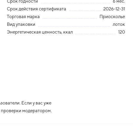
Срок годности
6 мес.
Срок действия сертификата
2026-12-31
Торговая марка
Приосколье
Вид упаковки
лоток
Энергетическая ценность, ккал
120
ователи. Если у вас уже
ле проверки модератором.