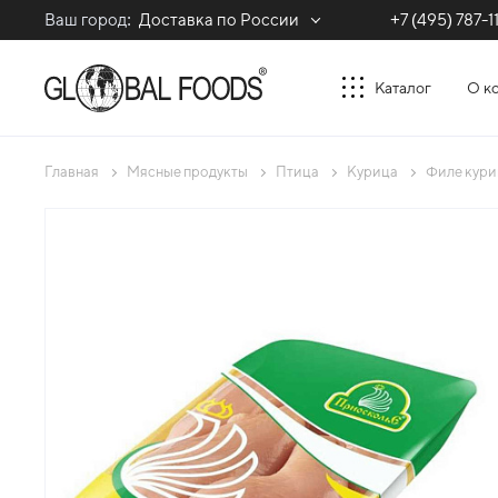
Ваш город:
Доставка по России
+7 (495) 787-1
Каталог
О к
Главная
Мясные продукты
Птица
Курица
Филе курин