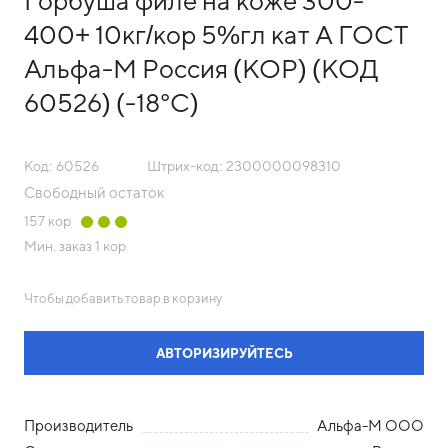
Горбуша филе на коже 300-
400+ 10кг/кор 5%гл кат А ГОСТ
Альфа-М Россия (КОР) (КОД
60526) (-18°С)
Код: 60526
Штрих-код: 2300000098310
Свободный остаток
157
кор
Мин. заказ
1 кор
Чтобы добавить товар в корзину
АВТОРИЗИРУЙТЕСЬ
Производитель
Альфа-М ООО