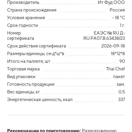
Производитель
Ит Фуд ООО
Страна происхождения
Россия
Условия хранения
- 18 °С
Срок годности
1 г.
Номер
ЕАЭС № RU Д-
сертификата
RU.РА07.В.63438/23
Срок действия сертификата
2026-09-18
Размеры единицы, см д*ш*в
18*12*8
Итого на паллете, шт
90
Торговая марка
Thai Chef
Вид упаковки
пакет
Готовность продукции
зам.
Вес единицы, кг
0.5
Энергетическая ценность, ккал
337
Рекомендации по приготовлению:
Размороженную