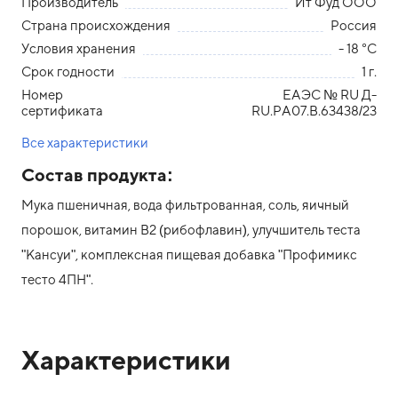
Производитель
Ит Фуд ООО
Страна происхождения
Россия
Условия хранения
- 18 °С
Срок годности
1 г.
Номер
ЕАЭС № RU Д-
сертификата
RU.РА07.В.63438/23
Все характеристики
Состав продукта:
Мука пшеничная, вода фильтрованная, соль, яичный
порошок, витамин В2 (рибофлавин), улучшитель теста
"Кансуи", комплексная пищевая добавка "Профимикс
тесто 4ПН".
Характеристики