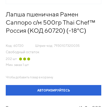
Лапша пшеничная Рамен
Саппоро c/м 500гр Thai Chef™
Россия (КОД 60720) (-18°С)
Код: 60720
Штрих-код: 7930107320035
Свободный остаток
202
шт
Мин. заказ
1 шт
Чтобы добавить товар в корзину
АВТОРИЗИРУЙТЕСЬ