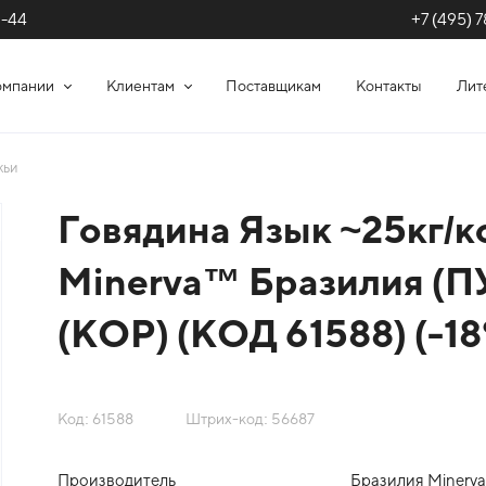
+7 (495) 7
1-44
омпании
Клиентам
Поставщикам
Контакты
Лит
жьи
Говядина Язык ~25кг/к
Minerva™ Бразилия (П
(КОР) (КОД 61588) (-18
Код: 61588
Штрих-код: 56687
Производитель
Бразилия Minerva S