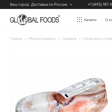
Ваш город:
Доставка по России
+7 (495) 787-1
Каталог
О к
Главная
Мясные продукты
Говядина
Субпродукты говя