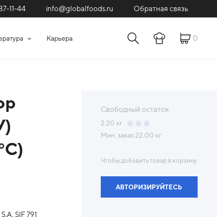
87-11-44
Обратная связь
info@globalfoods.ru
0
ература
Карьера
ор
Свободный остаток
У)
2.20
кг
Мин. заказ
22.00 кг
°С)
Чтобы добавить товар в корзину
АВТОРИЗИРУЙТЕСЬ
.A. SIF 791