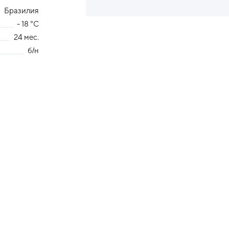
Бразилия
- 18 °С
24 мес.
б/н