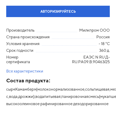
АВТОРИЗИРУЙТЕСЬ
Производитель
Милкпром ООО
Страна происхождения
Россия
Условия хранения
- 18 °С
Срок годности
360 д.
Номер
ЕАЭС N RU Д-
сертификата
RU.РА09.В.90463/25
Все характеристики
Состав продукта:
сыр«Камамбер»(молоконормализованное,сольпищевая,ме
с,вода,дрожжи);водапитьевая;панировочнаясмесь(мукапш
высокоолеиновое рафинированное дезодорированное