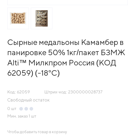
Сырные медальоны Камамбер в
панировке 50% 1кг/пакет БЗМЖ
Alti™ Милкпром Россия (КОД
62059) (-18°С)
Код: 62059
Штрих-код: 2300000028737
Свободный остаток
0
шт
Мин. заказ
1 шт
Чтобы добавить товар в корзину