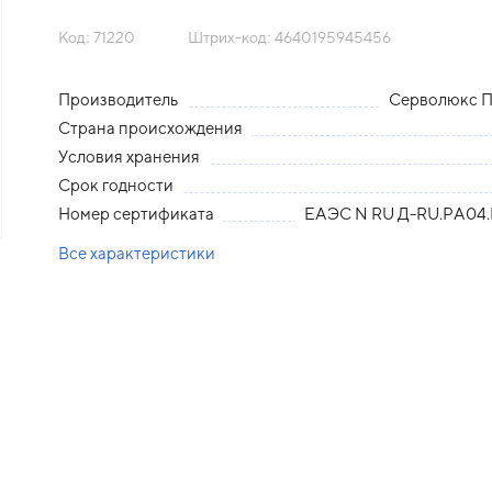
Код: 71220
Штрих-код: 4640195945456
Производитель
Серволюкс 
Страна происхождения
Условия хранения
Срок годности
Номер сертификата
ЕАЭС N RU Д-RU.РА04.
Все характеристики