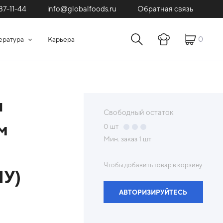
87-11-44
Обратная связь
info@globalfoods.ru
0
ература
Карьера
ы
Свободный остаток
м
0
шт
Мин. заказ
1 шт
Чтобы добавить товар в корзину
ПУ)
АВТОРИЗИРУЙТЕСЬ