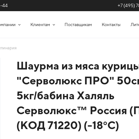
+7 (495) 7
1-44
омпании
Клиентам
Поставщикам
Контакты
Лит
улинария
Шаурма из мяса куриц
"Серволюкс ПРО" 50с
5кг/бабина Халяль
Серволюкс™ Россия (
(КОД 71220) (-18°С)