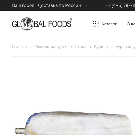
Ваш город:
Доставка по России
+7 (495) 787-1
Каталог
О к
Главная
Мясные продукты
Птица
Курица
Куриная к