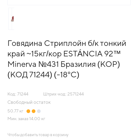
Говядина Стриплойн б/к тонкий
край ~15кг/кор ESTÁNCIA 92™
Minerva №431 Бразилия (КОР)
(КОД 71244) (-18°С)
Код: 71244
Штрих-код: 2571244
Свободный остаток
50.77
кг
Мин. заказ
14.00 кг
Чтобы добавить товар в корзину