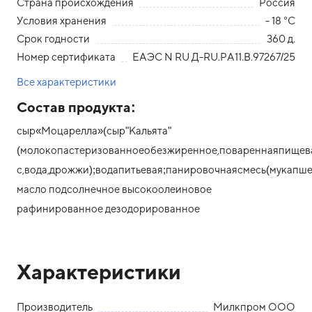
Страна происхождения
Россия
Условия хранения
- 18 °С
Срок годности
360 д.
Номер сертификата
ЕАЭС N RU Д-RU.РА11.В.97267/25
Все характеристики
Состав продукта:
сыр«Моцарелла»(сыр"Кальята"
(молокопастеризованноеобезжиренное,повареннаяпищевая
с,вода,дрожжи);водапитьевая;панировочнаясмесь(мукапш
масло подсолнечное высокоолеиновое
рафинированное дезодорированное
Характеристики
Производитель
Милкпром ООО