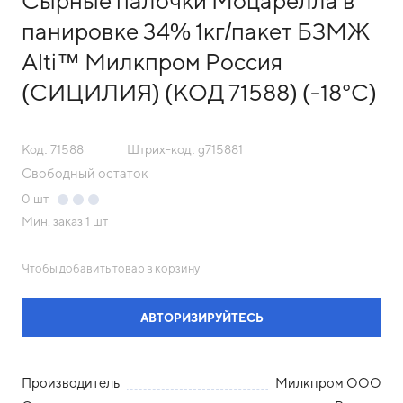
Сырные палочки Моцарелла в
панировке 34% 1кг/пакет БЗМЖ
Alti™ Милкпром Россия
(СИЦИЛИЯ) (КОД 71588) (-18°С)
Код: 71588
Штрих-код: g715881
Свободный остаток
0
шт
Мин. заказ
1 шт
Чтобы добавить товар в корзину
АВТОРИЗИРУЙТЕСЬ
Производитель
Милкпром ООО