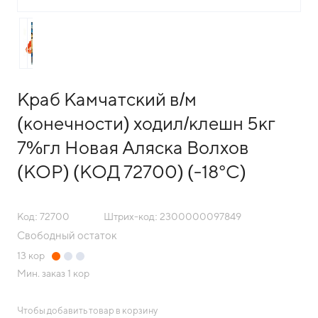
Краб Камчатский в/м
(конечности) ходил/клешн 5кг
7%гл Новая Аляска Волхов
(КОР) (КОД 72700) (-18°С)
Код: 72700
Штрих-код: 2300000097849
Свободный остаток
13
кор
Мин. заказ
1 кор
Чтобы добавить товар в корзину