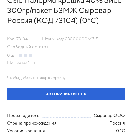
Сыр Палермо крошка 40% 6мес
300гр/пакет БЗМЖ Сыровар
Россия (КОД 73104) (0°С)
Код: 73104
Штрих-код: 2300000066715
Свободный остаток
0
шт
Мин. заказ
1 шт
Чтобы добавить товар в корзину
АВТОРИЗИРУЙТЕСЬ
Производитель
Сыровар ООО
Страна происхождения
Россия
Условия хранения
0 °С