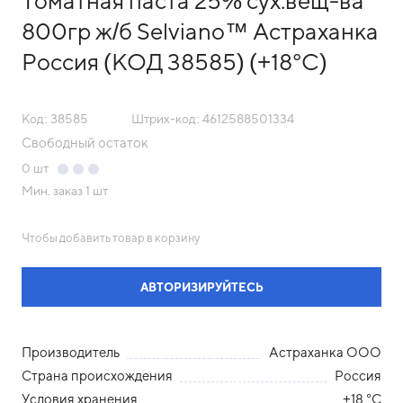
Томатная паста 25% сух.вещ-ва
800гр ж/б Selviano™ Астраханка
Россия (КОД 38585) (+18°С)
Код: 38585
Штрих-код: 4612588501334
Свободный остаток
0
шт
Мин. заказ
1 шт
Чтобы добавить товар в корзину
АВТОРИЗИРУЙТЕСЬ
Производитель
Астраханка ООО
Страна происхождения
Россия
Условия хранения
+18 °С