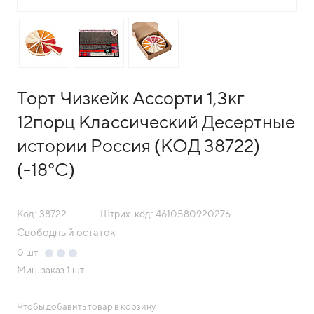
Торт Чизкейк Ассорти 1,3кг
12порц Классический Десертные
истории Россия (КОД 38722)
(-18°С)
Код: 38722
Штрих-код: 4610580920276
Свободный остаток
0
шт
Мин. заказ
1 шт
Чтобы добавить товар в корзину