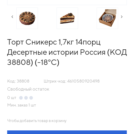
следующий слайд
преды
Торт Сникерс 1,7кг 14порц
Десертные истории Россия (КОД
38808) (-18°С)
Код: 38808
Штрих-код: 4610580920498
Свободный остаток
0
шт
Мин. заказ
1 шт
Чтобы добавить товар в корзину