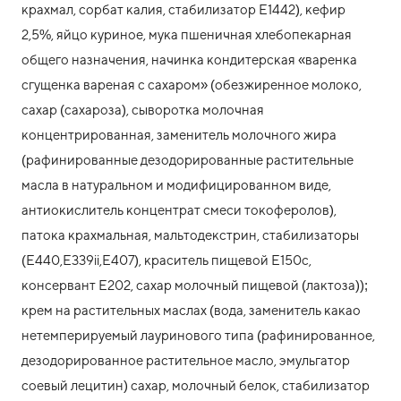
крахмал, сорбат калия, стабилизатор Е1442), кефир
2,5%, яйцо куриное, мука пшеничная хлебопекарная
общего назначения, начинка кондитерская «варенка
сгущенка вареная с сахаром» (обезжиренное молоко,
сахар (сахароза), сыворотка молочная
концентрированная, заменитель молочного жира
(рафинированные дезодорированные растительные
масла в натуральном и модифицированном виде,
антиокислитель концентрат смеси токоферолов),
патока крахмальная, мальтодекстрин, стабилизаторы
(Е440,Е339ii,Е407), краситель пищевой Е150с,
консервант Е202, сахар молочный пищевой (лактоза));
крем на растительных маслах (вода, заменитель какао
нетемперируемый лауринового типа (рафинированное,
дезодорированное растительное масло, эмульгатор
соевый лецитин) сахар, молочный белок, стабилизатор