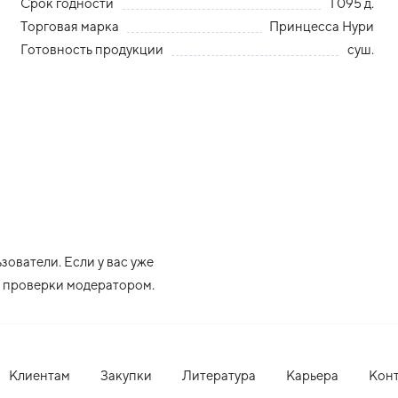
Срок годности
1 095 д.
Торговая марка
Принцесса Нури
Готовность продукции
суш.
ователи. Если у вас уже
ле проверки модератором.
Клиентам
Закупки
Литература
Карьера
Кон