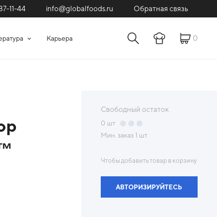
87-11-44
Обратная связь
info@globalfoods.ru
0
ература
Карьера
Свободный остаток
ор
0
шт
Мин. заказ
1 шт
и™
Чтобы добавить товар в корзину
АВТОРИЗИРУЙТЕСЬ