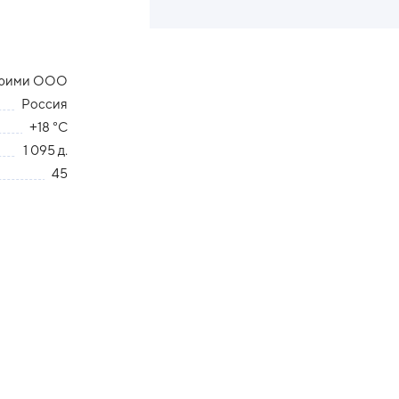
рими ООО
Россия
+18 °С
1 095 д.
45