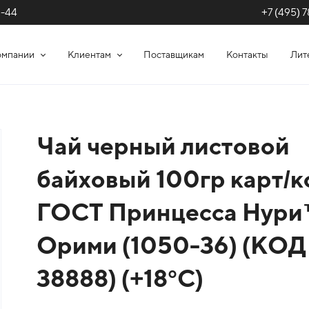
+7 (495) 7
1-44
омпании
Клиентам
Поставщикам
Контакты
Лит
Чай черный листовой
байховый 100гр карт/к
ГОСТ Принцесса Нур
Орими (1050-36) (КОД
38888) (+18°С)