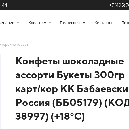
+7 (495) 7
1-44
омпании
Клиентам
Поставщикам
Контакты
Лит
итерские товары
Конфеты шоколадные
ассорти Букеты 300гр
карт/кор КК Бабаевски
Россия (ББ05179) (КО
38997) (+18°С)