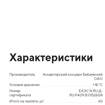
Характеристики
Производитель
Кондитерский концерн Бабаевский
ОАО
Условия хранения
+18 °С
Номер
ЕАЭС N RU Д-
сертификата
RU.РА09.В.01526/24
Итого на паллете, шт
60