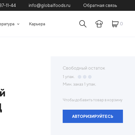
87-11-44
Обратная связь
info@globalfoods.ru
0
ература
Карьера
Свободный остаток
1
упак.
Мин. заказ
1 упак.
й
Чтобы добавить товар в корзину
Д
АВТОРИЗИРУЙТЕСЬ