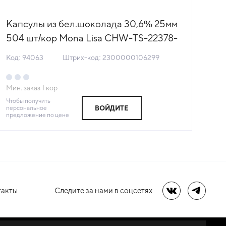
Капсулы из бел.шоколада 30,6% 25мм
Шо
504 шт/кор Mona Lisa CHW-TS-22378-
па
999 (КОР) (КОД 94063) (+18°С)
(Н
Код: 94063
Штрих-код: 2300000106299
Код
Мин. заказ
1
кор
Мин
Чтобы получить
Чтоб
персональное
пер
ВОЙДИТЕ
предложение по цене
пре
такты
Следите за нами в соцсетях
Мы в ВК
Мы в Te