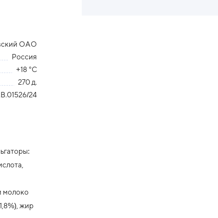
вский ОАО
Россия
+18 °С
270 д.
В.01526/24
льгаторы:
ислота,
о
м молоко
1,8%), жир