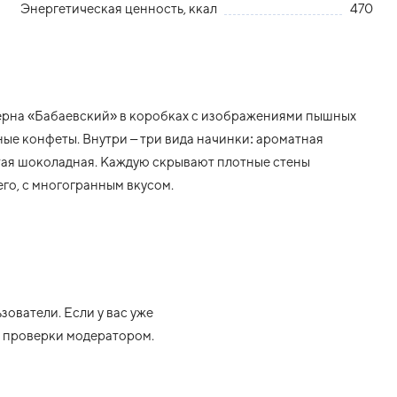
Энергетическая ценность, ккал
470
ерна «Бабаевский» в коробках с изображениями пышных
дные конфеты. Внутри – три вида начинки: ароматная
тая шоколадная. Каждую скрывают плотные стены
го, с многогранным вкусом.
ователи. Если у вас уже
ле проверки модератором.