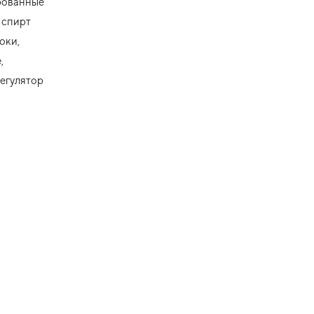
рованные
 спирт
оки,
,
егулятор