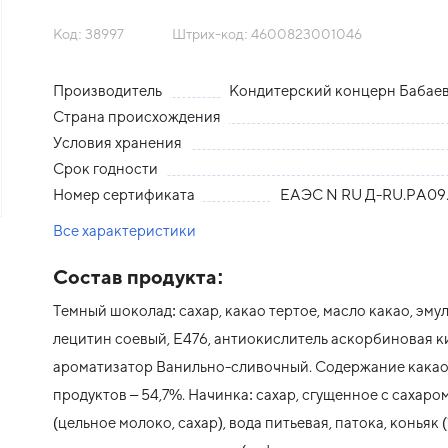
Код: 38997
Штрих-код: 4600823001046
Производитель
Кондитерский концерн Бабае
Страна происхождения
Условия хранения
Срок годности
Номер сертификата
ЕАЭС N RU Д-RU.РА09.
Все характеристики
Состав продукта:
Темный шоколад: сахар, какао тертое, масло какао, эму
лецитин соевый, Е476, антиокислитель аскорбиновая к
ароматизатор Ванильно-сливочный. Содержание кака
продуктов – 54,7%. Начинка: сахар, сгущенное с сахаро
(цельное молоко, сахар), вода питьевая, патока, коньяк (