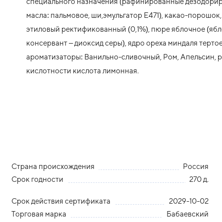
специального назначения (рафинированные дезодори
масла: пальмовое, ши,эмульгатор Е471), какао-порошок,
этиловый ректификованный (0,1%), пюре яблочное (ябл
консервант – диоксид серы), ядро ореха миндаля тертое
ароматизаторы: Ванильно-сливочный, Ром, Апельсин, р
кислотности кислота лимонная.
Страна происхождения
Россия
Срок годности
270 д.
Срок действия сертификата
2029-10-02
Торговая марка
Бабаевский