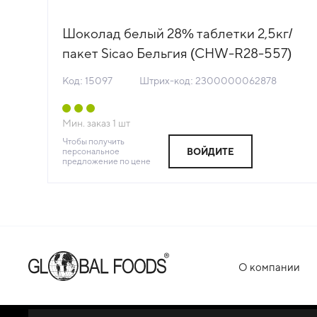
Шоколад белый 28% таблетки 2,5кг/
T-
пакет Sicao Бельгия (CHW-R28-557)
(НМ) (КОД 15097) (+18°С)
Код: 15097
Штрих-код: 2300000062878
Мин. заказ
1
шт
Чтобы получить
персональное
ВОЙДИТЕ
предложение по цене
О компании