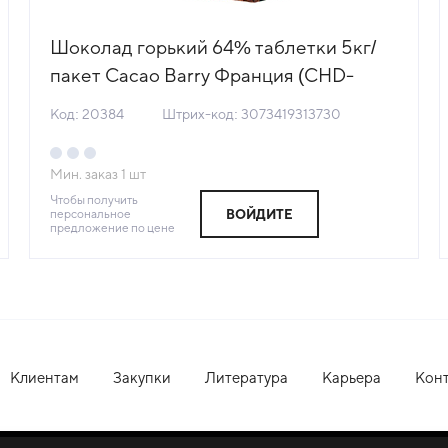
Шоколад горький 64% таблетки 5кг/
пакет Cacao Barry Франция (CHD-
P64EBPU-RT-U72) (КОД 20384)
Код: 20384
Штрих-код: 3073419313730
(+18°С)
Мин. заказ
1
шт
Чтобы получить
персональное
ВОЙДИТЕ
предложение по цене
Клиентам
Закупки
Литература
Карьера
Кон