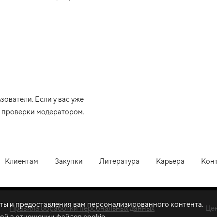
ователи. Если у вас уже
ле проверки модератором.
Клиентам
Закупки
Литература
Карьера
Кон
оты и предоставления вам персонализированного контента.
Правила обработки персональных данных
Це
ой в отношении файлов cookie