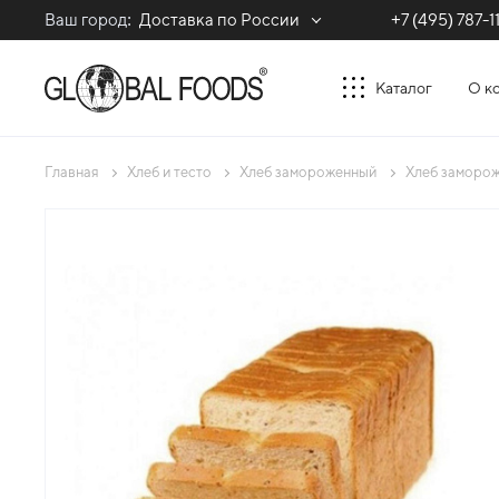
Ваш город:
Доставка по России
+7 (495) 787-1
Каталог
О к
Главная
Хлеб и тесто
Хлеб замороженный
Хлеб заморож