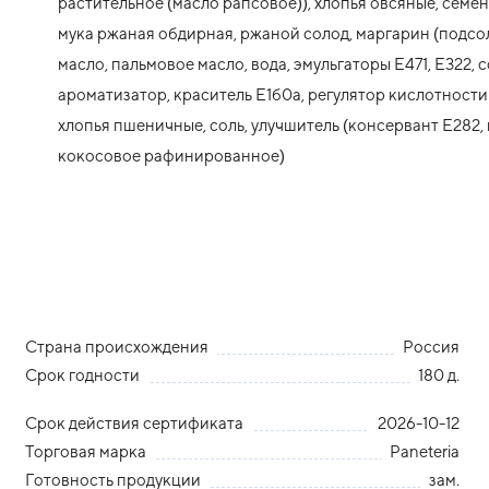
растительное (масло рапсовое)), хлопья овсяные, семен
мука ржаная обдирная, ржаной солод, маргарин (подс
масло, пальмовое масло, вода, эмульгаторы Е471, Е322, с
ароматизатор, краситель Е1б0а, регулятор кислотности
хлопья пшеничные, соль, улучшитель (консервант Е282,
кокосовое рафинированное)
Страна происхождения
Россия
Срок годности
180 д.
Срок действия сертификата
2026-10-12
Торговая марка
Paneteria
Готовность продукции
зам.