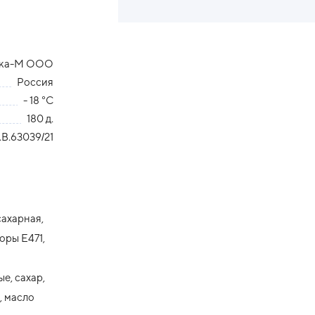
вка-М ООО
Россия
- 18 °С
180 д.
В.63039/21
сахарная,
оры Е471,
е, сахар,
, масло