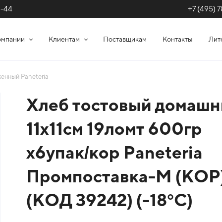
+7 (495) 7
1-44
омпании
Клиентам
Поставщикам
Контакты
Лит
енный Paneteria
Хлеб тостовый домашн
11х11см 19ломт 600гр
х6упак/кор Paneteria
Промпоставка-М (КОР
(КОД 39242) (-18°С)