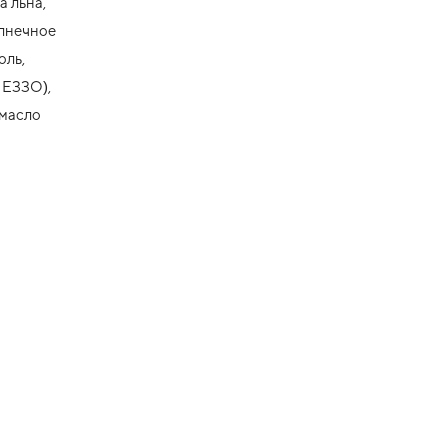
а льна,
олнечное
оль,
 ЕЗЗО),
 масло