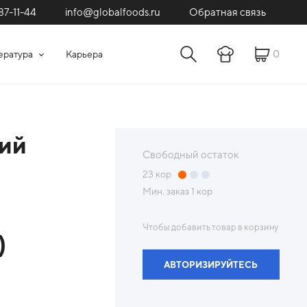
87-11-44
Обратная связь
info@globalfoods.ru
0
ература
Карьера
ий
Свободный остаток
23
кор
Мин. заказ
1 кор
Чтобы добавить товар в корзину
)
АВТОРИЗИРУЙТЕСЬ