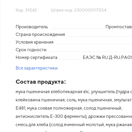
Код: 39242
Штрих-код: 2300000117554
Производитель
Промпоста
Страна происхождения
Условия хранения
Срок годности
Номер сертификата
ЕАЭС № RU Д-RU.РА01.
Все характеристики
Состав продукта:
мука пшеничная хлебопекарная в\с, улучшитель (пудра 
клейковина пшеничная, соль, мука пшеничная, эмульгат
Е481, мука соевая полножирная, солод пшеничный,
антиокислитель Е-300 ферменты), дрожжи прессованны
смесь для хлеба (солод ячменный молотый, мука ржаная