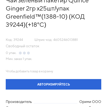
Чай зеленый пакетир Quince
Ginger 2гр х25шт/упак
Greenfield™(1388-10) (КОД
39244)(+18°С)
Код: 39244
Штрих-код: 4605246013881
Свободный остаток
0
упак.
Мин. заказ
1 упак.
Чтобы добавить товар в корзину
АВТОРИЗИРУЙТЕСЬ
Производитель
Орими ООО